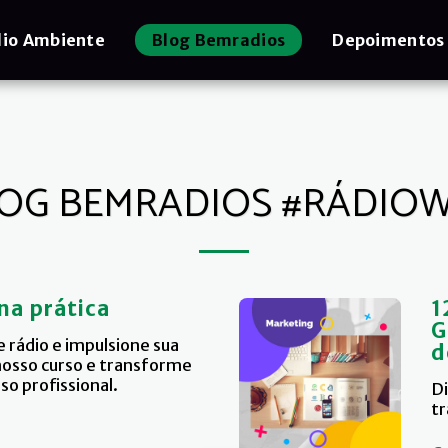
io Ambiente
Blog Bemradios
Depoimentos
OG BEMRADIOS #RÁDIO
na prática
1
G
 rádio e impulsione sua
d
nosso curso e transforme
so profissional.
Di
tr