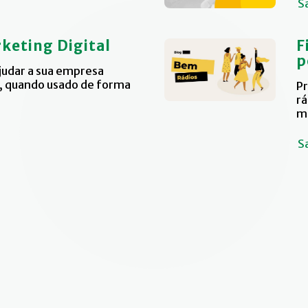
S
keting Digital
F
p
udar a sua empresa
s, quando usado de forma
Pr
rá
ma
S