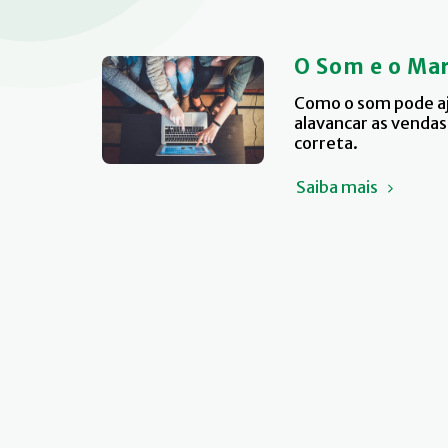
O Som e o Mar
Como o som pode aj
alavancar as venda
correta.
Saiba mais