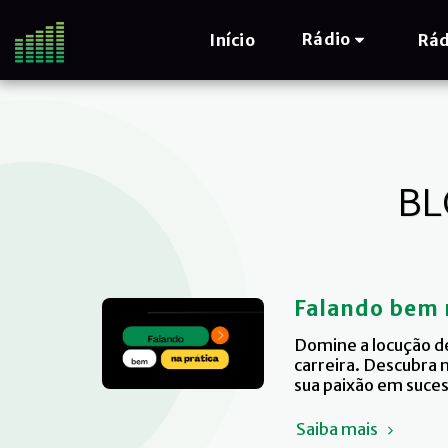
Rádio
Início
Rád
BL
Falando bem 
Domine a locução de
carreira. Descubra 
sua paixão em suces
Saiba mais