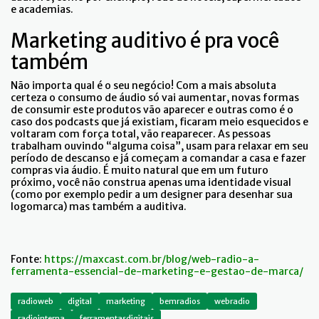
e academias.
Marketing auditivo é pra você
também
Não importa qual é o seu negócio! Com a mais absoluta
certeza o consumo de áudio só vai aumentar, novas formas
de consumir este produtos vão aparecer e outras como é o
caso dos podcasts que já existiam, ficaram meio esquecidos e
voltaram com força total, vão reaparecer. As pessoas
trabalham ouvindo “alguma coisa”, usam para relaxar em seu
período de descanso e já começam a comandar a casa e fazer
compras via áudio. É muito natural que em um futuro
próximo, você não construa apenas uma identidade visual
(como por exemplo pedir a um designer para desenhar sua
logomarca) mas também a auditiva.
Fonte:
https://maxcast.com.br/blog/web-radio-a-
ferramenta-essencial-de-marketing-e-gestao-de-marca/
radioweb
digital
marketing
bemradios
webradio
radiointerna
ferramentasdigitais