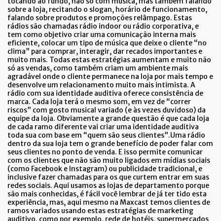
tocando ao fundo, não só com música, mas também falando
sobre a loja, recitando o slogan, horário de funcionamento,
falando sobre produtos e promoções relâmpago. Estas
rádios são chamadas rádio indoor ou rádio corporativa, e
tem como objetivo criar uma comunicação interna mais
eficiente, colocar um tipo de música que deixe o cliente “no
clima” para comprar, interagir, dar recados importantes e
muito mais. Todas estas estratégias aumentam e muito não
só as vendas, como também criam um ambiente mais
agradável onde o cliente permanece na loja por mais tempo e
desenvolve um relacionamento muito mais intimista. A
rádio com sua identidade auditiva oferece consistência de
marca. Cada loja terá o mesmo som, em vez de “correr
riscos” com gosto musical variado (e às vezes duvidoso) da
equipe da loja. Obviamente a grande questão é que cada loja
de cada ramo diferente vai criar uma identidade auditiva
toda sua com base em “quem são seus clientes”.Uma rádio
dentro da sua loja tem o grande benefício de poder falar com
seus clientes no ponto de venda. E isso permite comunicar
com os clientes que não são muito ligados em mídias sociais
(como Facebook e Instagram) ou publicidade tradicional, e
inclusive fazer chamadas para os que curtem entrar em suas
redes sociais. Aqui usamos as lojas de departamento porque
são mais conhecidas, é fácil você lembrar de já ter tido esta
experiência, mas, aqui mesmo na Maxcast temos clientes de
ramos variados usando estas estratégias de marketing
auditivo, como por exemplo, rede de hotéis, supermercados