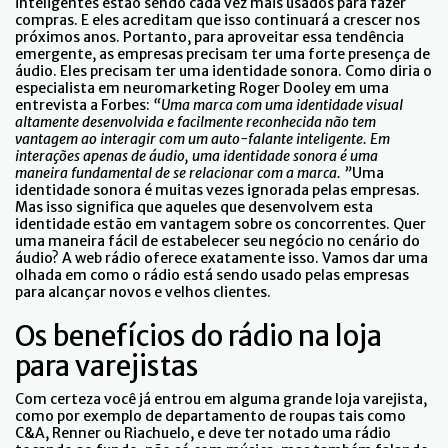
inteligentes estão sendo cada vez mais usados para fazer
compras. E eles acreditam que isso continuará a crescer nos
próximos anos. Portanto, para aproveitar essa tendência
emergente, as empresas precisam ter uma forte presença de
áudio. Eles precisam ter uma identidade sonora. Como diria o
especialista em neuromarketing Roger Dooley em uma
entrevista a Forbes:
“Uma marca com uma identidade visual
altamente desenvolvida e facilmente reconhecida não tem
vantagem ao interagir com um auto-falante inteligente. Em
interações apenas de áudio, uma identidade sonora é uma
maneira fundamental de se relacionar com a marca. ”
Uma
identidade sonora é muitas vezes ignorada pelas empresas.
Mas isso significa que aqueles que desenvolvem esta
identidade estão em vantagem sobre os concorrentes. Quer
uma maneira fácil de estabelecer seu negócio no cenário do
áudio? A web rádio oferece exatamente isso. Vamos dar uma
olhada em como o rádio está sendo usado pelas empresas
para alcançar novos e velhos clientes.
Os benefícios do rádio na loja
para varejistas
Com certeza você já entrou em alguma grande loja varejista,
como por exemplo de departamento de roupas tais como
C&A, Renner ou Riachuelo, e deve ter notado uma rádio