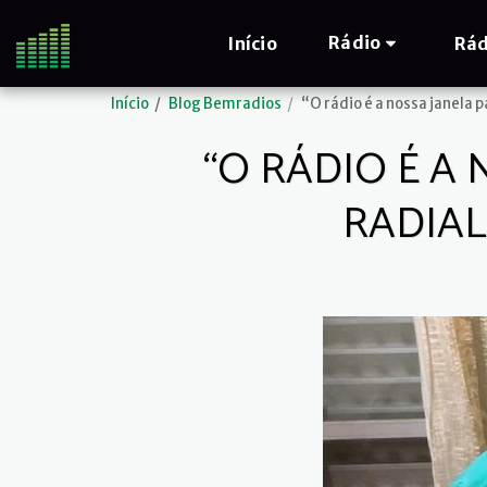
Rádio
Início
Rád
Início
Blog Bemradios
“O rádio é a nossa janela 
“O RÁDIO É A
RADIAL