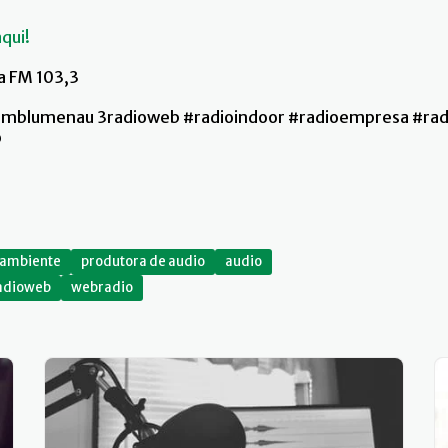
qui!
ra FM 103,3
mblumenau 3radioweb #radioindoor #radioempresa #rad
o
 ambiente
produtora de audio
audio
adioweb
webradio