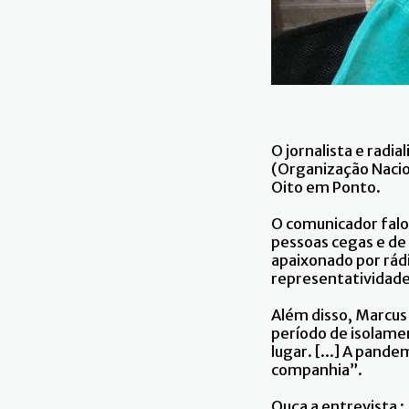
O jornalista e radi
(Organização Nacion
Oito em Ponto.
O comunicador falo
pessoas cegas e de 
apaixonado por rádi
representatividade
Além disso, Marcus
período de isolame
lugar. [...] A pand
companhia”.
Ouça a entrevista :