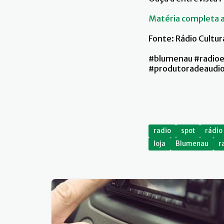
Matéria completa a
Fonte: Rádio Cultu
#blumenau #radioe
#produtoradeaudi
radio
spot
rádio
loja
Blumenau
r