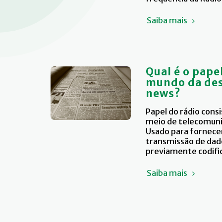
Saiba mais
Qual é o pape
mundo da des
news?
Papel do rádio cons
meio de telecomuni
Usado para fornece
transmissão de dad
previamente codifi
Saiba mais