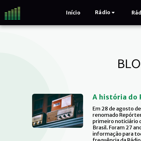
Rádio
Início
Rád
BLO
A história do
Em 28 de agosto de
renomado Repórter 
primeiro noticiário
Brasil. Foram 27 an
informação para tod
frequência da Rádio 