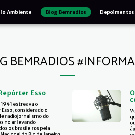
io Ambiente
Blog Bemradios
Depoimentos
G BEMRADIOS #INFORM
 Repórter Esso
O
c
 1941 estreava o
Esso, considerado o
Vo
 de radiojornalismo do
qu
os no ar levando
ou
os os brasileiros pela
áu
Nacional do Rio de Janeiro.
eq