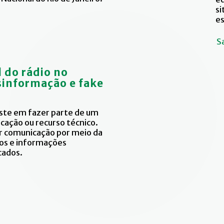
s
es
S
l do rádio no
informação e fake
iste em fazer parte de um
cação ou recurso técnico.
r comunicação por meio da
os e informações
cados.