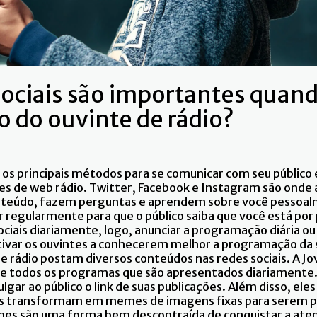
sociais são importantes quand
o do ouvinte de rádio?
o os principais métodos para se comunicar com seu público
es de web rádio. Twitter, Facebook e Instagram são onde
onteúdo, fazem perguntas e aprendem sobre você pessoal
 regularmente para que o público saiba que você está por
ciais diariamente, logo, anunciar a programação diária ou
ntivar os ouvintes a conhecerem melhor a programação da 
e rádio postam diversos conteúdos nas redes sociais. A J
be todos os programas que são apresentados diariamente.
lgar ao público o link de suas publicações. Além disso, el
 os transformam em memes de imagens fixas para serem 
s são uma forma bem descontraída de conquistar a aten