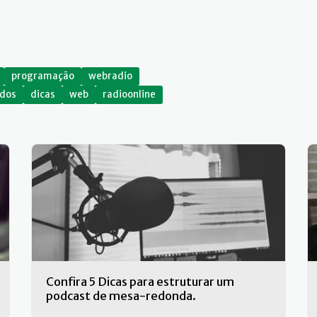
programação
webradio
ados
dicas
web
radioonline
Confira 5 Dicas para estruturar um
podcast de mesa-redonda.