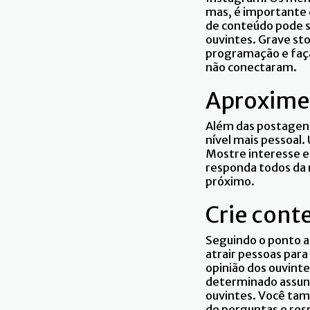
mas, é importante c
de conteúdo pode s
ouvintes. Grave st
programação e faça
não conectaram.
Aproxime
Além das postagens
nível mais pessoal
Mostre interesse e
responda todos da 
próximo.
Crie cont
Seguindo o ponto a
atrair pessoas par
opinião dos ouvinte
determinado assunt
ouvintes. Você tam
de perguntas e res