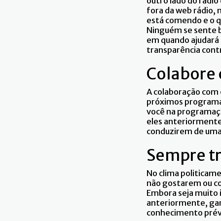
outro lado do rádio
fora da web rádio, 
está comendo e o qu
Ninguém se sente b
em quando ajudará o
transparência cont
Colabore 
A colaboração com 
próximos programas.
você na programaç
eles anteriormente
conduzirem de uma 
Sempre t
No clima politicam
não gostarem ou c
Embora seja muito
anteriormente, gar
conhecimento prévio