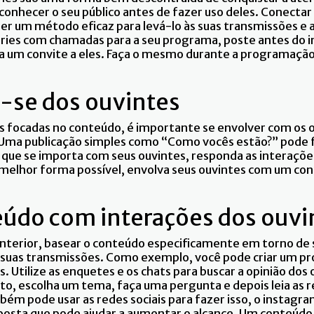
onhecer o seu público antes de fazer uso deles. Conectar 
er um método eficaz para levá-lo às suas transmissões e a
ories com chamadas para a seu programa, poste antes do in
 um convite a eles. Faça o mesmo durante a programação 
-se dos ouvintes
 focadas no conteúdo, é importante se envolver com os
. Uma publicação simples como “Como vocês estão?” pode 
 que se importa com seus ouvintes, responda as interaçõe
melhor forma possível, envolva seus ouvintes com um con
eúdo com interações dos ouvi
nterior, basear o conteúdo especificamente em torno de 
a suas transmissões. Como exemplo, você pode criar um 
s. Utilize as enquetes e os chats para buscar a opinião dos
o, escolha um tema, faça uma pergunta e depois leia as 
bém pode usar as redes sociais para fazer isso, o instag
posta que pode ajudar a aumentar o alcance. Um conteúd