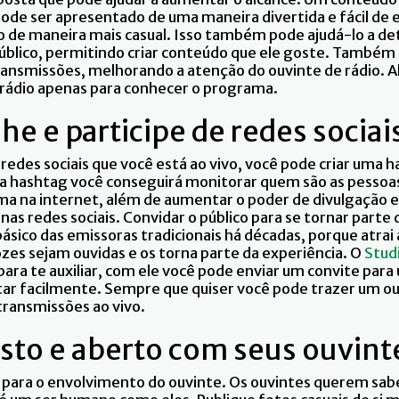
 pode ser apresentado de uma maneira divertida e fácil de 
co de maneira mais casual. Isso também pode ajudá-lo a d
público, permitindo criar conteúdo que ele goste. També
ansmissões, melhorando a atenção do ouvinte de rádio. 
 rádio apenas para conhecer o programa.
e e participe de redes sociai
redes sociais que você está ao vivo, você pode criar uma h
 hashtag você conseguirá monitorar quem são as pessoas
ma na internet, além de aumentar o poder de divulgação e
as redes sociais. Convidar o público para se tornar part
sico das emissoras tradicionais há décadas, porque atrai
zes sejam ouvidas e os torna parte da experiência. O
Stud
ra te auxiliar, com ele você pode enviar um convite para 
ar facilmente. Sempre que quiser você pode trazer um ou
 transmissões ao vivo.
sto e aberto com seus ouvint
al para o envolvimento do ouvinte. Os ouvintes querem sab