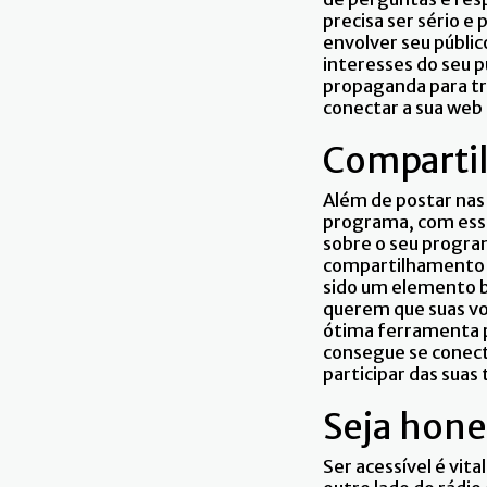
precisa ser sério e
envolver seu públi
interesses do seu 
propaganda para tr
conectar a sua web
Compartilh
Além de postar nas 
programa, com essa
sobre o seu progra
compartilhamento n
sido um elemento bá
querem que suas vo
ótima ferramenta pa
consegue se conect
participar das suas
Seja hone
Ser acessível é vit