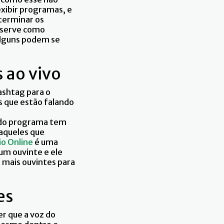
exibir programas, e
eterminar os
m serve como
Alguns podem se
s ao vivo
ashtag para o
 que estão falando
e do programa tem
 aqueles que
io Online
é uma
um ouvinte e ele
 mais ouvintes para
es
er que a voz do