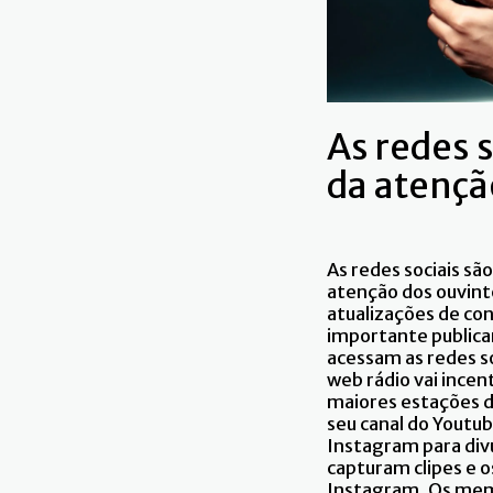
As redes 
da atençã
As redes sociais sã
atenção dos ouvint
atualizações de c
importante publicar
acessam as redes so
web rádio vai ince
maiores estações d
seu canal do Youtu
Instagram para divu
capturam clipes e
Instagram. Os meme