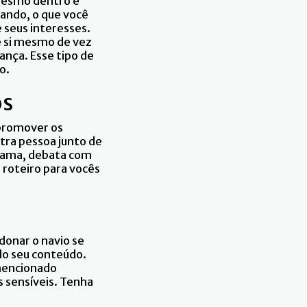
 mesmo dentro e
jando, o que você
 seus interesses.
e si mesmo de vez
ança. Esse tipo de
o.
os
 promover os
tra pessoa junto de
rama, debata com
roteiro para vocês
onar o navio se
o seu conteúdo.
mencionado
s sensíveis. Tenha