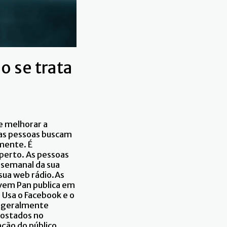
o se trata
 e melhorar a
 as pessoas buscam
mente. É
 perto. As pessoas
 semanal da sua
sua web rádio.As
ovem Pan publica em
 Usa o Facebook e o
es geralmente
postados no
ção do público,