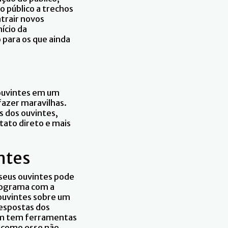
o público a trechos
trair novos
ício da
para os que ainda
 ouvintes em um
fazer maravilhas.
s dos ouvintes,
tato direto e mais
ntes
seus ouvintes pode
programa com a
 ouvintes sobre um
respostas dos
ram tem ferramentas
o como esse não