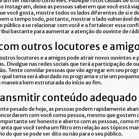
 é um ser humano como eles. Publique fotos casuais de si
no Instagram, deixe as pessoas saberem que você está via
e você gosta, mostre todos os lados diferentes de si e de
em o tempo todo, portanto, mostrar o lado vulnerável d
 público a se relacionar com você e a fortalecer essa confi
ribui bastante para aumentar a atenção do ouvinte de rádi
com outros locutores e amig
outros locutores e a amigos pode atrair novos ouvintes e
 Divulgue nas redes sociais que terá a participação de ou
ão. Tente convidar pessoas que vão agregar em seu prog
 qual tema será abordado no programa e crie um pequeno 
maneira bem estruturada do início ao fim.
ransmitir conteúdo adequado
ente pesado de hoje, as pessoas podem rapidamente aband
oncordarem com você como pessoa, mesmo que gostem d
 importante ser honesto e aberto com as pessoas, como 
anta que você tenha um filtro em relação aos tópicos mai
 do que se pode ser dito ou não para o seu público.